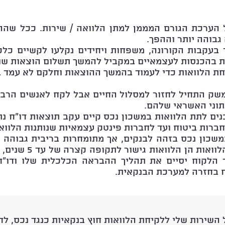
הערכת הגורם המממן למתן הלוואה / שירות. ככל שההת
גבוהה יותר וההפך.
 בעקבות הקורונה, משפחות ויחידים נקלעו לקשיים כלכ
ת בהכנסות לעצמאיים במקביל להמשך תשלום הוצאות שו
ת הלוואות כדי לעמוד בהמשך ההוצאות וחלקם לא עמד ב
שק התחיל לחזור למסלול החיים אבל לקח לאנשים הרבה
תוני האשראי שלהם.
ם לתת הלוואות במשכון נכס קיים עקב תוצאות דו"ח נתו
ברות ביטוח ועד לחברות פינטק עצמאיות שנותנות הלוואו
משכון נכס בזהה לבנקים, אך מתומחרות בריבית גבוהה י
גבוה. כאשר בדרך כלל ה
 הלקוח יסיים את תהליך ההבראה הכלכלית שלו ודו"ח
 בחזרה למערכת הבנקאית.
 השירות שלי ללקיחת הלוואות חוץ בנקאיות כנגד נכס, לח