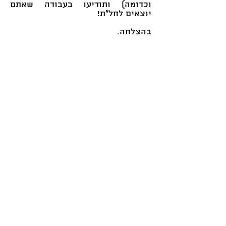
וכדומה) ותודיעו בעבודה שאתם
יוצאים לחל"ת!
בהצלחה.
אני כאן לכל שאלה, מוזמנים ליצור
קשר:
סטודיו תבור שמר – תכנון ועיצוב פנים
מייל:
tavor.designs@gmail.com
נייד:
050-2460009